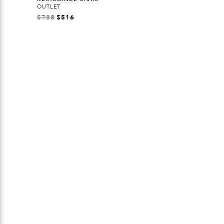
OUTLET
$
738
$
516