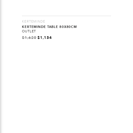
KERTEMINDE
KERTEMINDE TABLE 80X80CM
OUTLET
$
1,620
$
1,134