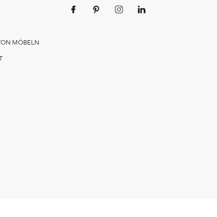
VON MÖBELN
T