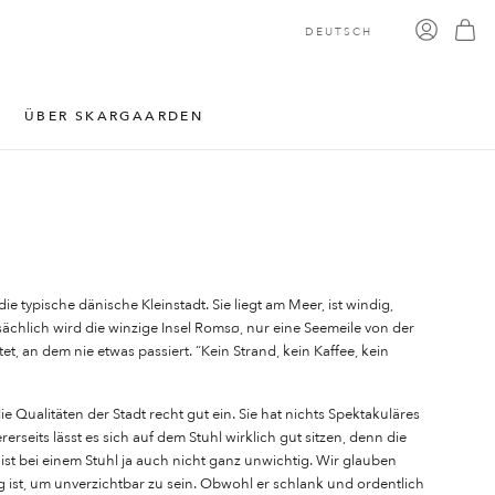
DEUTSCH
ÜBER SKARGAARDEN
 die typische dänische Kleinstadt. Sie liegt am Meer, ist windig,
sächlich wird die winzige Insel Romsø, nur eine Seemeile von der
tet, an dem nie etwas passiert. “Kein Strand, kein Kaffee, kein
 Qualitäten der Stadt recht gut ein. Sie hat nichts Spektakuläres
rseits lässt es sich auf dem Stuhl wirklich gut sitzen, denn die
st bei einem Stuhl ja auch nicht ganz unwichtig.
Wir glauben
g ist, um unverzichtbar zu sein. Obwohl er schlank und ordentlich