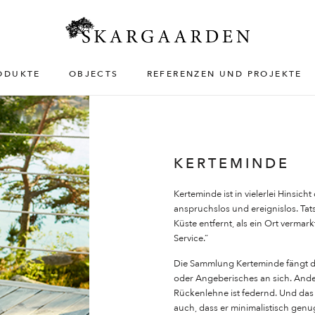
ODUKTE
OBJECTS
REFERENZEN UND PROJEKTE
KERTEMINDE
Kerteminde ist in vielerlei Hinsicht
anspruchslos und ereignislos. Tat
Küste entfernt, als ein Ort vermark
Service.”
Die Sammlung Kerteminde fängt die
oder Angeberisches an sich. Andere
Rückenlehne ist federnd. Und das i
auch, dass er minimalistisch genu